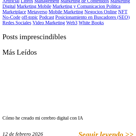
Artificial
Libros
Management
Marketing de Contenidos
Marketing
Digital
Marketing Mobile
Marketing y Comunicacion Politica
Marketplace
Metaverso
Mobile Marketing
Negocios Online
NFT
No-Code
off-topic
Podcast
Posicionamiento en Buscadores (SEO)
Redes Sociales
Video Marketing
Web3
White Books
Posts imprescindibles
Más Leídos
Cómo he creado mi cerebro digital con IA
Seguir leyendo >>
12 de febrero 2026