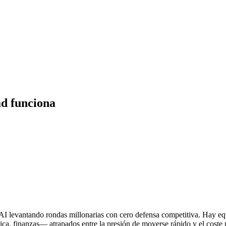
ad funciona
nAI levantando rondas millonarias con cero defensa competitiva. Hay 
tica, finanzas— atrapados entre la presión de moverse rápido y el coste 