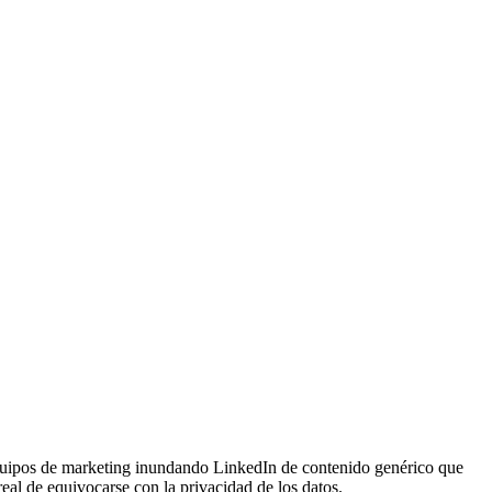
equipos de marketing inundando LinkedIn de contenido genérico que
real de equivocarse con la privacidad de los datos.