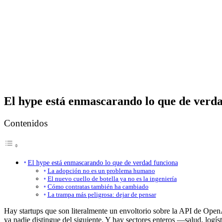
El hype está enmascarando lo que de verd
Contenidos
El hype está enmascarando lo que de verdad funciona
La adopción no es un problema humano
El nuevo cuello de botella ya no es la ingeniería
Cómo contratas también ha cambiado
La trampa más peligrosa: dejar de pensar
Hay startups que son literalmente un envoltorio sobre la API de Ope
ya nadie distingue del siguiente. Y hay sectores enteros —salud, logís