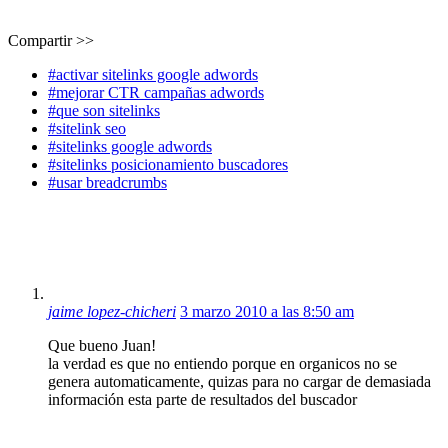
Compartir >>
#activar sitelinks google adwords
#mejorar CTR campañas adwords
#que son sitelinks
#sitelink seo
#sitelinks google adwords
#sitelinks posicionamiento buscadores
#usar breadcrumbs
jaime lopez-chicheri
3 marzo 2010 a las 8:50 am
Que bueno Juan!
la verdad es que no entiendo porque en organicos no se
genera automaticamente, quizas para no cargar de demasiada
información esta parte de resultados del buscador