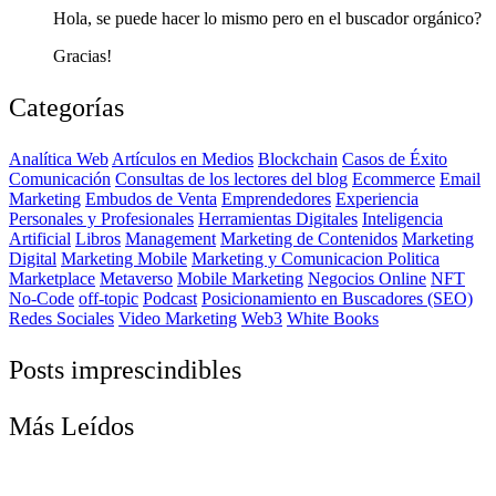
Hola, se puede hacer lo mismo pero en el buscador orgánico?
Gracias!
Categorías
Analítica Web
Artículos en Medios
Blockchain
Casos de Éxito
Comunicación
Consultas de los lectores del blog
Ecommerce
Email
Marketing
Embudos de Venta
Emprendedores
Experiencia
Personales y Profesionales
Herramientas Digitales
Inteligencia
Artificial
Libros
Management
Marketing de Contenidos
Marketing
Digital
Marketing Mobile
Marketing y Comunicacion Politica
Marketplace
Metaverso
Mobile Marketing
Negocios Online
NFT
No-Code
off-topic
Podcast
Posicionamiento en Buscadores (SEO)
Redes Sociales
Video Marketing
Web3
White Books
Posts imprescindibles
Más Leídos