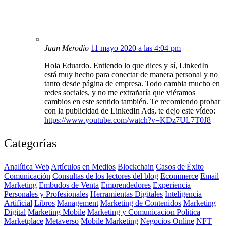
Juan Merodio
11 mayo 2020 a las 4:04 pm
Hola Eduardo. Entiendo lo que dices y sí, LinkedIn
está muy hecho para conectar de manera personal y no
tanto desde página de empresa. Todo cambia mucho en
redes sociales, y no me extrañaría que viéramos
cambios en este sentido también. Te recomiendo probar
con la publicidad de LinkedIn Ads, te dejo este vídeo:
https://www.youtube.com/watch?v=KDz7UL7T0J8
Categorías
Analítica Web
Artículos en Medios
Blockchain
Casos de Éxito
Comunicación
Consultas de los lectores del blog
Ecommerce
Email
Marketing
Embudos de Venta
Emprendedores
Experiencia
Personales y Profesionales
Herramientas Digitales
Inteligencia
Artificial
Libros
Management
Marketing de Contenidos
Marketing
Digital
Marketing Mobile
Marketing y Comunicacion Politica
Marketplace
Metaverso
Mobile Marketing
Negocios Online
NFT