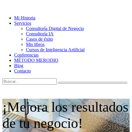
Mi Historia
Servicios
Consultoría Digital de Negocio
Consultoría IA
Casos de éxito
Mis libros
Cursos de Inteligencia Artificial
Conferencias
MÉTODO MERODIO
Blog
Contacto
¡Mejora los resultados
de tu negocio!