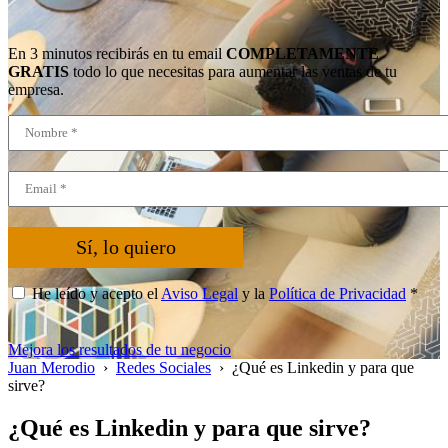
En 3 minutos recibirás en tu email
COMPLETAMENTE
GRATIS
todo lo que necesitas para aumentar las ventas de tu
empresa.
Sí, lo quiero
He leído y acepto el
Aviso Legal
y la
Política de Privacidad
*
Mejora los resultados de tu negocio
Juan Merodio
›
Redes Sociales
›
¿Qué es Linkedin y para que
sirve?
¿Qué es Linkedin y para que sirve?