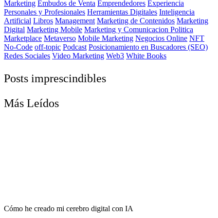
Marketing
Embudos de Venta
Emprendedores
Experiencia
Personales y Profesionales
Herramientas Digitales
Inteligencia
Artificial
Libros
Management
Marketing de Contenidos
Marketing
Digital
Marketing Mobile
Marketing y Comunicacion Politica
Marketplace
Metaverso
Mobile Marketing
Negocios Online
NFT
No-Code
off-topic
Podcast
Posicionamiento en Buscadores (SEO)
Redes Sociales
Video Marketing
Web3
White Books
Posts imprescindibles
Más Leídos
Cómo he creado mi cerebro digital con IA