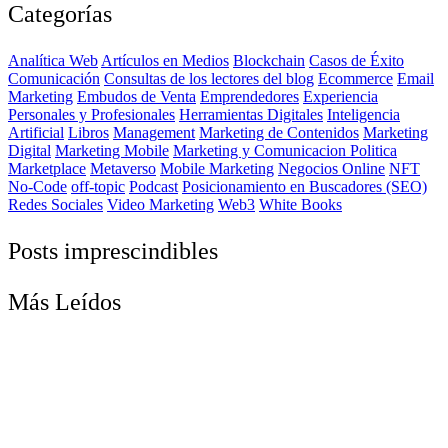
Categorías
Analítica Web
Artículos en Medios
Blockchain
Casos de Éxito
Comunicación
Consultas de los lectores del blog
Ecommerce
Email
Marketing
Embudos de Venta
Emprendedores
Experiencia
Personales y Profesionales
Herramientas Digitales
Inteligencia
Artificial
Libros
Management
Marketing de Contenidos
Marketing
Digital
Marketing Mobile
Marketing y Comunicacion Politica
Marketplace
Metaverso
Mobile Marketing
Negocios Online
NFT
No-Code
off-topic
Podcast
Posicionamiento en Buscadores (SEO)
Redes Sociales
Video Marketing
Web3
White Books
Posts imprescindibles
Más Leídos