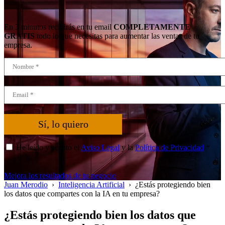
En 3 minutos recibirás en tu email
COMPLETAMENTE
GRATIS
todo lo que necesitas para aumentar las ventas de tu
empresa.
Sí, lo quiero
He leído y acepto el
Aviso Legal
y la
Política de Privacidad
*
Mejora los resultados de tu negocio
Juan Merodio
›
Inteligencia Artificial
›
¿Estás protegiendo bien
los datos que compartes con la IA en tu empresa?
¿Estás protegiendo bien los datos que