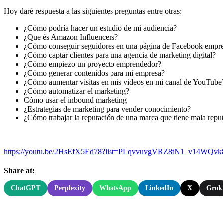
Hoy daré respuesta a las siguientes preguntas entre otras:
¿Cómo podría hacer un estudio de mi audiencia?
¿Que és Amazon Influencers?
¿Cómo conseguir seguidores en una página de Facebook empre
¿Cómo captar clientes para una agencia de marketing digital?
¿Cómo empiezo un proyecto emprendedor?
¿Cómo generar contenidos para mi empresa?
¿Cómo aumentar visitas en mis videos en mi canal de YouTube
¿Cómo automatizar el marketing?
Cómo usar el inbound marketing
¿Estrategias de marketing para vender conocimiento?
¿Cómo trabajar la reputación de una marca que tiene mala repu
https://youtu.be/2HsEfX5Ed78?list=PLqvvuvgVRZ8tN1_v14WQvk
Share at:
ChatGPT
Perplexity
WhatsApp
LinkedIn
X
Grok