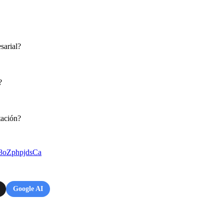
sarial?
?
tación?
8oZphpjdsCa
Google AI