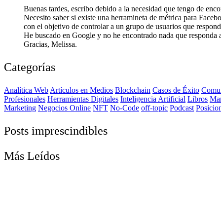
Buenas tardes, escribo debido a la necesidad que tengo de enco
Necesito saber si existe una herramineta de métrica para Facebo
con el objetivo de controlar a un grupo de usuarios que respon
He buscado en Google y no he encontrado nada que responda a
Gracias, Melissa.
Categorías
Analítica Web
Artículos en Medios
Blockchain
Casos de Éxito
Comun
Profesionales
Herramientas Digitales
Inteligencia Artificial
Libros
Ma
Marketing
Negocios Online
NFT
No-Code
off-topic
Podcast
Posicio
Posts imprescindibles
Más Leídos