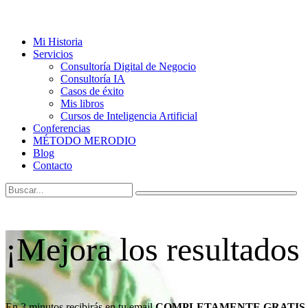
Mi Historia
Servicios
Consultoría Digital de Negocio
Consultoría IA
Casos de éxito
Mis libros
Cursos de Inteligencia Artificial
Conferencias
MÉTODO MERODIO
Blog
Contacto
¡Mejora los resultados
En 3 minutos recibirás en tu email
COMPLETAMENTE GRATIS