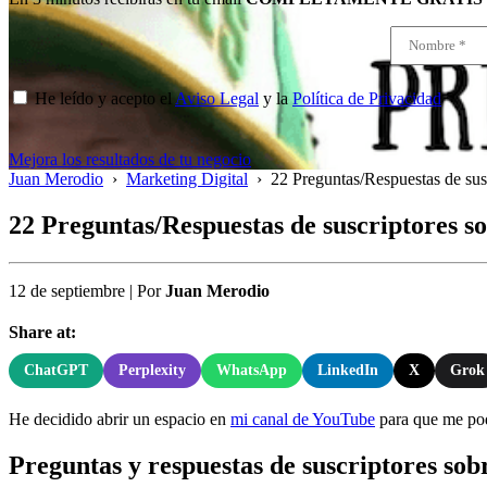
He leído y acepto el
Aviso Legal
y la
Política de Privacidad
*
Mejora los resultados de tu negocio
Juan Merodio
›
Marketing Digital
›
22 Preguntas/Respuestas de sus
22 Preguntas/Respuestas de suscriptores s
12 de septiembre
|
Por
Juan Merodio
Share at:
ChatGPT
Perplexity
WhatsApp
LinkedIn
X
Grok
He decidido abrir un espacio en
mi canal de YouTube
para que me poda
Preguntas y respuestas de suscriptores sob