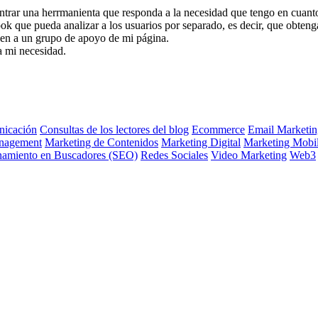
ntrar una herrmanienta que responda a la necesidad que tengo en cuant
ok que pueda analizar a los usuarios por separado, es decir, que obtenga
den a un grupo de apoyo de mi página.
 mi necesidad.
icación
Consultas de los lectores del blog
Ecommerce
Email Marketin
nagement
Marketing de Contenidos
Marketing Digital
Marketing Mobi
namiento en Buscadores (SEO)
Redes Sociales
Video Marketing
Web3