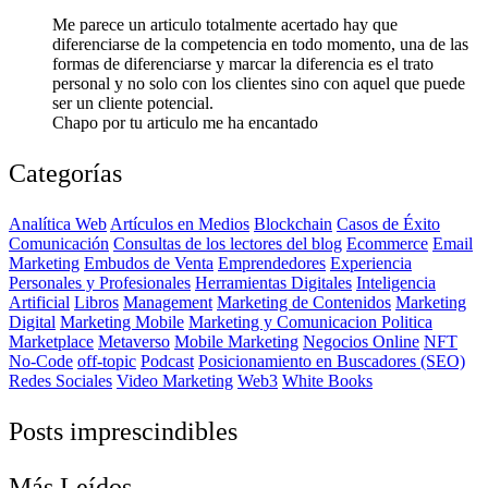
Me parece un articulo totalmente acertado hay que
diferenciarse de la competencia en todo momento, una de las
formas de diferenciarse y marcar la diferencia es el trato
personal y no solo con los clientes sino con aquel que puede
ser un cliente potencial.
Chapo por tu articulo me ha encantado
Categorías
Analítica Web
Artículos en Medios
Blockchain
Casos de Éxito
Comunicación
Consultas de los lectores del blog
Ecommerce
Email
Marketing
Embudos de Venta
Emprendedores
Experiencia
Personales y Profesionales
Herramientas Digitales
Inteligencia
Artificial
Libros
Management
Marketing de Contenidos
Marketing
Digital
Marketing Mobile
Marketing y Comunicacion Politica
Marketplace
Metaverso
Mobile Marketing
Negocios Online
NFT
No-Code
off-topic
Podcast
Posicionamiento en Buscadores (SEO)
Redes Sociales
Video Marketing
Web3
White Books
Posts imprescindibles
Más Leídos