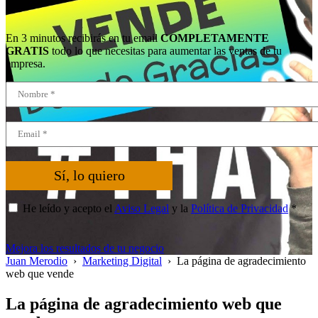
En 3 minutos recibirás en tu email
COMPLETAMENTE
GRATIS
todo lo que necesitas para aumentar las ventas de tu
empresa.
Sí, lo quiero
He leído y acepto el
Aviso Legal
y la
Política de Privacidad
*
Mejora los resultados de tu negocio
Juan Merodio
›
Marketing Digital
›
La página de agradecimiento
web que vende
La página de agradecimiento web que