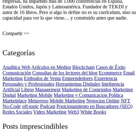
empresas, ha impartido más de 1.000 conferencias en España,
Estados Unidos, Japón y Latinoamérica. Fundador de TEKDI y
autor de 16 libros. Pero si algo lo define no es su currículum, sino su
capacidad para ver lo que viene… y construirlo antes que nadie.
Compartir >>
Categorías
Analítica Web
Artículos en Medios
Blockchain
Casos de Éxito
Comunicación
Consultas de los lectores del blog
Ecommerce
Email
Marketing
Embudos de Venta
Emprendedores
Experiencia
Personales y Profesionales
Herramientas Digitales
Inteligencia
Artificial
Libros
Management
Marketing de Contenidos
Marketing
Digital
Marketing Mobile
Marketing y Comunicacion Politica
Marketplace
Metaverso
Mobile Marketing
Negocios Online
NFT
No-Code
off-topic
Podcast
Posicionamiento en Buscadores (SEO)
Redes Sociales
Video Marketing
Web3
White Books
Posts imprescindibles