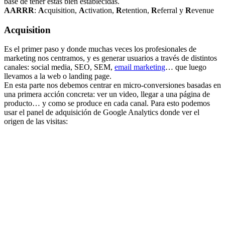
base de tener estas bien establecidas.
AARRR
:
A
cquisition,
A
ctivation,
R
etention,
R
eferral y
R
evenue
Acquisition
Es el primer paso y donde muchas veces los profesionales de
marketing nos centramos, y es generar usuarios a través de distintos
canales: social media, SEO, SEM,
email marketing
… que luego
llevamos a la web o landing page.
En esta parte nos debemos centrar en micro-conversiones basadas en
una primera acción concreta: ver un video, llegar a una página de
producto… y como se produce en cada canal. Para esto podemos
usar el panel de adquisición de Google Analytics donde ver el
origen de las visitas: