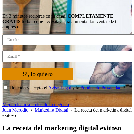
En 3 minutos recibirás en tu email
COMPLETAMENTE
GRATIS
todo lo que necesitas para aumentar las ventas de tu
empresa.
Sí, lo quiero
He leído y acepto el
Aviso Legal
y la
Política de Privacidad
*
Mejora los resultados de tu negocio
Juan Merodio
›
Marketing Digital
›
La receta del marketing digital
exitoso
La receta del marketing digital exitoso