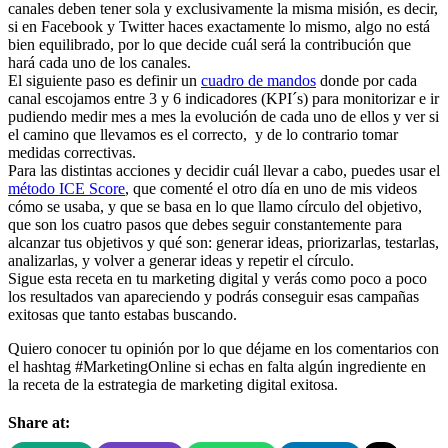
canales deben tener sola y exclusivamente la misma misión, es decir,
si en Facebook y Twitter haces exactamente lo mismo, algo no está
bien equilibrado, por lo que decide cuál será la contribución que
hará cada uno de los canales.
El siguiente paso es definir un
cuadro de mandos
donde por cada
canal escojamos entre 3 y 6 indicadores (KPI´s) para monitorizar e ir
pudiendo medir mes a mes la evolución de cada uno de ellos y ver si
el camino que llevamos es el correcto, y de lo contrario tomar
medidas correctivas.
Para las distintas acciones y decidir cuál llevar a cabo, puedes usar el
método ICE Score
, que comenté el otro día en uno de mis videos
cómo se usaba, y que se basa en lo que llamo círculo del objetivo,
que son los cuatro pasos que debes seguir constantemente para
alcanzar tus objetivos y qué son: generar ideas, priorizarlas, testarlas,
analizarlas, y volver a generar ideas y repetir el círculo.
Sigue esta receta en tu marketing digital y verás como poco a poco
los resultados van apareciendo y podrás conseguir esas campañas
exitosas que tanto estabas buscando.
Quiero conocer tu opinión por lo que déjame en los comentarios con
el hashtag #MarketingOnline si echas en falta algún ingrediente en
la receta de la estrategia de marketing digital exitosa.
Share at: