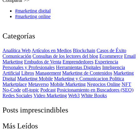
Compartir >>
#marketing digital
#marketing online
Categorías
Analítica Web
Artículos en Medios
Blockchain
Casos de Éxito
Comunicación
Consultas de los lectores del blog
Ecommerce
Email
Marketing
Embudos de Venta
Emprendedores
Experiencia
Personales y Profesionales
Herramientas Digitales
Inteligencia
Artificial
Libros
Management
Marketing de Contenidos
Marketing
Digital
Marketing Mobile
Marketing y Comunicacion Politica
Marketplace
Metaverso
Mobile Marketing
Negocios Online
NFT
No-Code
off-topic
Podcast
Posicionamiento en Buscadores (SEO)
Redes Sociales
Video Marketing
Web3
White Books
Posts imprescindibles
Más Leídos