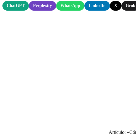
ChatGPT
Perplexity
WhatsApp
LinkedIn
X
Grok
Artículo: «Có