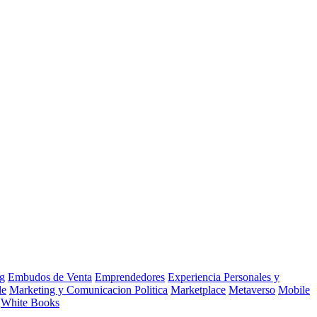
g
Embudos de Venta
Emprendedores
Experiencia Personales y
le
Marketing y Comunicacion Politica
Marketplace
Metaverso
Mobile
White Books