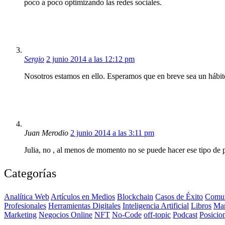
poco a poco optimizando las redes sociales.
Sergio
2 junio 2014 a las 12:12 pm
Nosotros estamos en ello. Esperamos que en breve sea un hábit
Juan Merodio
2 junio 2014 a las 3:11 pm
Julia, no , al menos de momento no se puede hacer ese tipo de 
Categorías
Analítica Web
Artículos en Medios
Blockchain
Casos de Éxito
Comun
Profesionales
Herramientas Digitales
Inteligencia Artificial
Libros
Ma
Marketing
Negocios Online
NFT
No-Code
off-topic
Podcast
Posicio