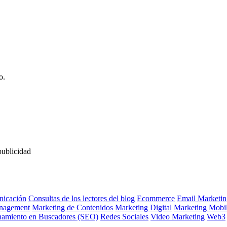
o.
publicidad
icación
Consultas de los lectores del blog
Ecommerce
Email Marketin
nagement
Marketing de Contenidos
Marketing Digital
Marketing Mobi
namiento en Buscadores (SEO)
Redes Sociales
Video Marketing
Web3