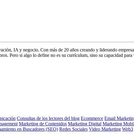
vación, IA y negocio. Con más de 20 años creando y liderando empresa
s. Pero si algo lo define no es su currículum, sino su capacidad para 
icación
Consultas de los lectores del blog
Ecommerce
Email Marketin
nagement
Marketing de Contenidos
Marketing Digital
Marketing Mobi
namiento en Buscadores (SEO)
Redes Sociales
Video Marketing
Web3