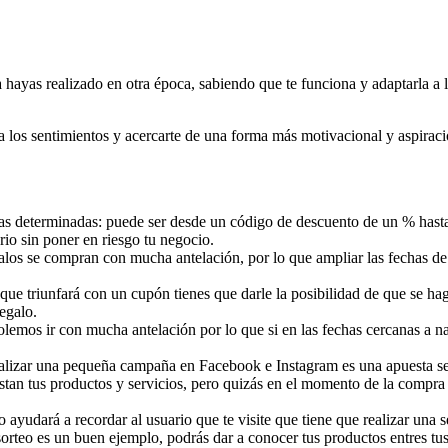
a hayas realizado en otra época, sabiendo que te funciona y adaptarla 
os sentimientos y acercarte de una forma más motivacional y aspiracio
s determinadas: puede ser desde un código de descuento de un % hasta o
rio sin poner en riesgo tu negocio.
los se compran con mucha antelación, por lo que ampliar las fechas de 
e que triunfará con un cupón tienes que darle la posibilidad de que se h
egalo.
lemos ir con mucha antelación por lo que si en las fechas cercanas a na
ealizar una pequeña campaña en Facebook e Instagram es una apuesta s
stan tus productos y servicios, pero quizás en el momento de la compr
yudará a recordar al usuario que te visite que tiene que realizar una se
rteo es un buen ejemplo, podrás dar a conocer tus productos entres tus 