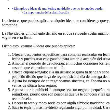
Ejemplos e ideas de marketing navideño que no te puedes perder
La importancia de la planificación
Lo cierto es que puedes aplicar cualquier idea que consideres y que y
sorprenda.
La Navidad es un momento del año en el que se puede apelar mucho a l
vayan en esta línea.
Dicho esto, veamos 8 ideas que puedes aplicar:
Ofrecer descuentos específícos para compras realizadas en fecha
fecha y puedes usar este gancho para atraer la atención del usua
Ampliar el periodo de devolución: en muchas ocasiones los rega
caso de que el producto no triunfe.
Ofrece cupones-regalo: si a un usuario le gusta tu tienda y sab
pequeño diseño que haga de regalo físico el día de entrega del r
Ajusta los tiempos de entrega: seamos sinceros, en España no so
ventas de última hora seguro.
Apuesta por la publicidad: aunque seas un negocio pequeño, r
seguidores, puesto que son personas que ya te conocen y les gu
recordárselo.
Decora tu web y redes sociales con algún símbolo navideño: eso a
Saca tu espíritu más navideño regalando algo por navidad. Un so