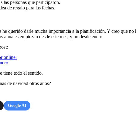
s las personas que participaron.
ea de regalo para las fechas.
es he querido darle mucha importancia a la planificación. Y creo que n
ias anuales empiezan desde este mes, y no desde enero.
post:
or online.
inero
.
 tiene todo el sentido.
ñas de navidad otros años?
Google AI