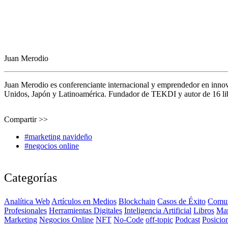
Juan Merodio
Juan Merodio es conferenciante internacional y emprendedor en inno
Unidos, Japón y Latinoamérica. Fundador de TEKDI y autor de 16 libro
Compartir >>
#marketing navideño
#negocios online
Categorías
Analítica Web
Artículos en Medios
Blockchain
Casos de Éxito
Comun
Profesionales
Herramientas Digitales
Inteligencia Artificial
Libros
Ma
Marketing
Negocios Online
NFT
No-Code
off-topic
Podcast
Posicio