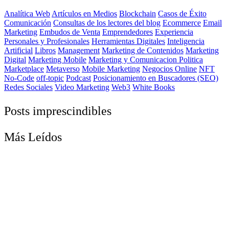
Analítica Web
Artículos en Medios
Blockchain
Casos de Éxito
Comunicación
Consultas de los lectores del blog
Ecommerce
Email
Marketing
Embudos de Venta
Emprendedores
Experiencia
Personales y Profesionales
Herramientas Digitales
Inteligencia
Artificial
Libros
Management
Marketing de Contenidos
Marketing
Digital
Marketing Mobile
Marketing y Comunicacion Politica
Marketplace
Metaverso
Mobile Marketing
Negocios Online
NFT
No-Code
off-topic
Podcast
Posicionamiento en Buscadores (SEO)
Redes Sociales
Video Marketing
Web3
White Books
Posts imprescindibles
Más Leídos