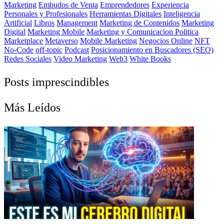
Marketing
Embudos de Venta
Emprendedores
Experiencia
Personales y Profesionales
Herramientas Digitales
Inteligencia
Artificial
Libros
Management
Marketing de Contenidos
Marketing
Digital
Marketing Mobile
Marketing y Comunicacion Politica
Marketplace
Metaverso
Mobile Marketing
Negocios Online
NFT
No-Code
off-topic
Podcast
Posicionamiento en Buscadores (SEO)
Redes Sociales
Video Marketing
Web3
White Books
Posts imprescindibles
Más Leídos