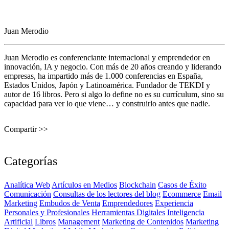
Juan Merodio
Juan Merodio es conferenciante internacional y emprendedor en
innovación, IA y negocio. Con más de 20 años creando y liderando
empresas, ha impartido más de 1.000 conferencias en España,
Estados Unidos, Japón y Latinoamérica. Fundador de TEKDI y
autor de 16 libros. Pero si algo lo define no es su currículum, sino su
capacidad para ver lo que viene… y construirlo antes que nadie.
Compartir >>
Categorías
Analítica Web
Artículos en Medios
Blockchain
Casos de Éxito
Comunicación
Consultas de los lectores del blog
Ecommerce
Email
Marketing
Embudos de Venta
Emprendedores
Experiencia
Personales y Profesionales
Herramientas Digitales
Inteligencia
Artificial
Libros
Management
Marketing de Contenidos
Marketing