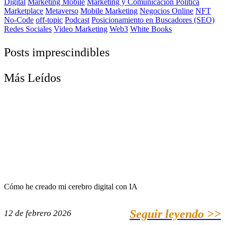
Digital
Marketing Mobile
Marketing y Comunicacion Politica
Marketplace
Metaverso
Mobile Marketing
Negocios Online
NFT
No-Code
off-topic
Podcast
Posicionamiento en Buscadores (SEO)
Redes Sociales
Video Marketing
Web3
White Books
Posts imprescindibles
Más Leídos
Cómo he creado mi cerebro digital con IA
Seguir leyendo >>
12 de febrero 2026