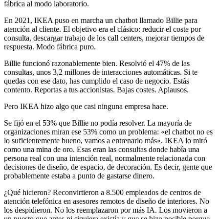
fábrica al modo laboratorio.
En 2021, IKEA puso en marcha un chatbot llamado Billie para
atención al cliente. El objetivo era el clásico: reducir el coste por
consulta, descargar trabajo de los call centers, mejorar tiempos de
respuesta. Modo fábrica puro.
Billie funcionó razonablemente bien. Resolvió el 47% de las
consultas, unos 3,2 millones de interacciones automáticas. Si te
quedas con ese dato, has cumplido el caso de negocio. Estás
contento. Reportas a tus accionistas. Bajas costes. Aplausos.
Pero IKEA hizo algo que casi ninguna empresa hace.
Se fijó en el 53% que Billie no podía resolver. La mayoría de
organizaciones miran ese 53% como un problema: «el chatbot no es
lo suficientemente bueno, vamos a entrenarlo más». IKEA lo miró
como una mina de oro. Esas eran las consultas donde había una
persona real con una intención real, normalmente relacionada con
decisiones de diseño, de espacio, de decoración. Es decir, gente que
probablemente estaba a punto de gastarse dinero.
¿Qué hicieron? Reconvirtieron a 8.500 empleados de centros de
atención telefónica en asesores remotos de diseño de interiores. No
los despidieron. No los reemplazaron por más IA. Los movieron a
un puesto que antes ni siquiera existía y que se hizo posible porque