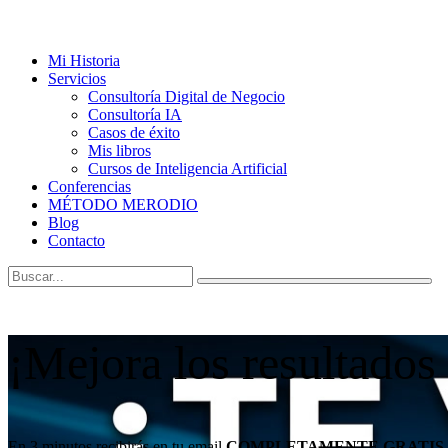
Mi Historia
Servicios
Consultoría Digital de Negocio
Consultoría IA
Casos de éxito
Mis libros
Cursos de Inteligencia Artificial
Conferencias
MÉTODO MERODIO
Blog
Contacto
¡Mejora los resultados
En 3 minutos recibirás en tu email
COMPLETAMENTE GRATIS