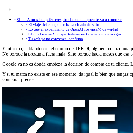
Si la IA no sabe quién eres, tu cliente tampoco te va a comprar
El viaje del comprador ha cambiado de sitio
Lo que el experimento de OpenAI nos enseñó de verdad
GEO: el nuevo SEO que todavía no tienes en tu estrategia
Tu web ya no convence: confirma
El otro día, hablando con el equipo de TEKDI, alguien me hizo una 
No porque la pregunta fuera mala. Sino porque hacía meses que esa pr
Google ya no es donde empieza la decisión de compra de tu cliente. L
Y si tu marca no existe en ese momento, da igual lo bien que tengas 
comparar precios.