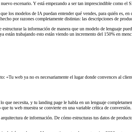
uevo escenario. Y está empezando a ser tan imprescindible como el SE
 que los modelos de IA puedan entender qué vendes, para quién es, en qu
 hecho por razones completamente distintas: las descripciones de produc
 estructurar la información de manera que un modelo de lenguaje pueda p
 ya están trabajando esto están viendo un incremento del 150% en menci
to: «Tu web ya no es necesariamente el lugar donde convences al client
 lo que necesita, y tu landing page le habla en un lenguaje completamen
o que tu web muestra se convierte en una variable crítica de conversión.
de arquitectura de información. De cómo estructuras tus datos de produc