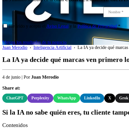
He leído y acepto el
Aviso Legal
y la
Política de Privacidad
*
Mejora los resultados de tu negocio
Juan Merodio
›
Inteligencia Artificial
›
La IA ya decide qué marcas v
La IA ya decide qué marcas ven primero los
4 de junio
|
Por
Juan Merodio
Share at:
ChatGPT
Perplexity
WhatsApp
LinkedIn
X
Grok
Si la IA no sabe quién eres, tu cliente tam
Contenidos