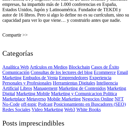
empresas, ha impartido más de 1.000 conferencias en España,
Estados Unidos, Japón y Latinoamérica. Fundador de TEKDI y
autor de 16 libros. Pero si algo lo define no es su currículum, sino su
capacidad para ver lo que viene… y construirlo antes que nadie.
Compartir >>
Categorías
Analítica Web
Artículos en Medios
Blockchain
Casos de Éxito
Comunicación
Consultas de los lectores del blog
Ecommerce
Email
Marketing
Embudos de Venta
Emprendedores
Experiencia
Personales y Profesionales
Herramientas Digitales
Inteligencia
Artificial
Libros
Management
Marketing de Contenidos
Marketing
Digital
Marketing Mobile
Marketing y Comunicacion Politica
Marketplace
Metaverso
Mobile Marketing
Negocios Online
NFT
No-Code
off-topic
Podcast
Posicionamiento en Buscadores (SEO)
Redes Sociales
Video Marketing
Web3
White Books
Posts imprescindibles