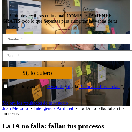
En 3 minutos recibirás en tu email
COMPLETAMENTE
GRATIS
todo lo que necesitas para aumentar las ventas de tu
empresa.
Sí, lo quiero
He leído y acepto el
Aviso Legal
y la
Política de Privacidad
*
Mejora los resultados de tu negocio
Juan Merodio
›
Inteligencia Artificial
›
La IA no falla: fallan tus
procesos
La IA no falla: fallan tus procesos