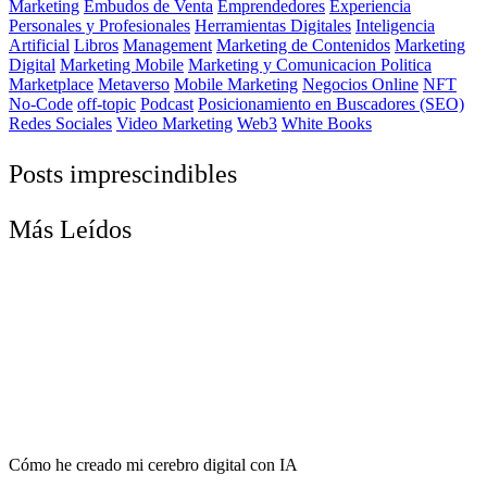
Marketing
Embudos de Venta
Emprendedores
Experiencia
Personales y Profesionales
Herramientas Digitales
Inteligencia
Artificial
Libros
Management
Marketing de Contenidos
Marketing
Digital
Marketing Mobile
Marketing y Comunicacion Politica
Marketplace
Metaverso
Mobile Marketing
Negocios Online
NFT
No-Code
off-topic
Podcast
Posicionamiento en Buscadores (SEO)
Redes Sociales
Video Marketing
Web3
White Books
Posts imprescindibles
Más Leídos
Cómo he creado mi cerebro digital con IA