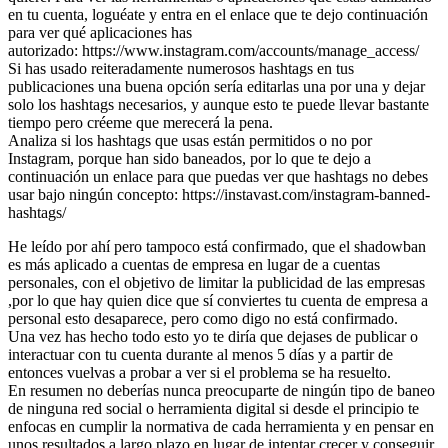
en tu cuenta, loguéate y entra en el enlace que te dejo continuación
para ver qué aplicaciones has
autorizado:
https://www.instagram.com/accounts/manage_access/
Si has usado reiteradamente numerosos hashtags en tus
publicaciones una buena opción sería editarlas una por una y dejar
solo los hashtags necesarios, y aunque esto te puede llevar bastante
tiempo pero créeme que merecerá la pena.
Analiza si los hashtags que usas están permitidos o no por
Instagram, porque han sido baneados, por lo que te dejo a
continuación un enlace para que puedas ver que hashtags no debes
usar bajo ningún concepto:
https://instavast.com/instagram-banned-
hashtags/
He leído por ahí pero tampoco está confirmado, que el shadowban
es más aplicado a cuentas de empresa en lugar de a cuentas
personales, con el objetivo de limitar la publicidad de las empresas
,por lo que hay quien dice que sí conviertes tu cuenta de empresa a
personal esto desaparece, pero como digo no está confirmado.
Una vez has hecho todo esto yo te diría que dejases de publicar o
interactuar con tu cuenta durante al menos 5 días y a partir de
entonces vuelvas a probar a ver si el problema se ha resuelto.
En resumen no deberías nunca preocuparte de ningún tipo de baneo
de ninguna red social o herramienta digital si desde el principio te
enfocas en cumplir la normativa de cada herramienta y en pensar en
unos resultados a largo plazo en lugar de intentar crecer y conseguir