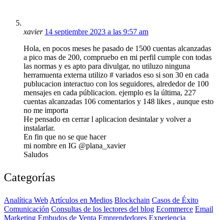
xavier
14 septiembre 2023 a las 9:57 am
Hola, en pocos meses he pasado de 1500 cuentas alcanzadas
a pico mas de 200, compruebo en mi perfil cumple con todas
las normas y es apto para divulgar, no utiluzo ninguna
herramuenta externa utilizo # variados eso si son 30 en cada
publucacion interactuo con los seguidores, alrededor de 100
mensajes en cada públicacion. ejemplo es la última, 227
cuentas alcanzadas 106 comentarios y 148 likes , aunque esto
no me importa
He pensado en cerrar l aplicacion desintalar y volver a
instalarlar.
En fin que no se que hacer
mi nombre en IG @plana_xavier
Saludos
Categorías
Analítica Web
Artículos en Medios
Blockchain
Casos de Éxito
Comunicación
Consultas de los lectores del blog
Ecommerce
Email
Marketing
Embudos de Venta
Emprendedores
Experiencia