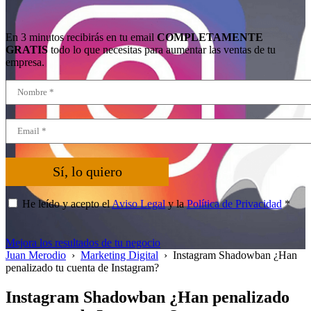
En 3 minutos recibirás en tu email
COMPLETAMENTE
GRATIS
todo lo que necesitas para aumentar las ventas de tu
empresa.
Sí, lo quiero
He leído y acepto el
Aviso Legal
y la
Política de Privacidad
*
Mejora los resultados de tu negocio
Juan Merodio
›
Marketing Digital
›
Instagram Shadowban ¿Han
penalizado tu cuenta de Instagram?
Instagram Shadowban ¿Han penalizado