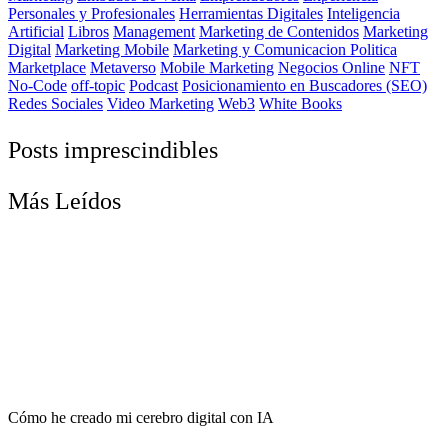
Personales y Profesionales
Herramientas Digitales
Inteligencia
Artificial
Libros
Management
Marketing de Contenidos
Marketing
Digital
Marketing Mobile
Marketing y Comunicacion Politica
Marketplace
Metaverso
Mobile Marketing
Negocios Online
NFT
No-Code
off-topic
Podcast
Posicionamiento en Buscadores (SEO)
Redes Sociales
Video Marketing
Web3
White Books
Posts imprescindibles
Más Leídos
Cómo he creado mi cerebro digital con IA