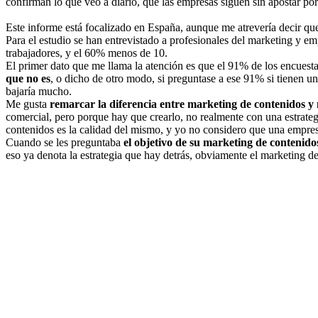
confirman lo que veo a diario, que las empresas siguen sin apostar por
Este informe está focalizado en España, aunque me atrevería decir qu
Para el estudio se han entrevistado a profesionales del marketing y 
trabajadores, y el 60% menos de 10.
El primer dato que me llama la atención es que el 91% de los encuest
que no es
, o dicho de otro modo, si preguntase a ese 91% si tienen u
bajaría mucho.
Me gusta
remarcar la diferencia entre marketing de contenidos y 
comercial, pero porque hay que crearlo, no realmente con una estrategi
contenidos es la calidad del mismo, y yo no considero que una empres
Cuando se les preguntaba
el objetivo de su marketing de contenido
eso ya denota la estrategia que hay detrás, obviamente el marketing d