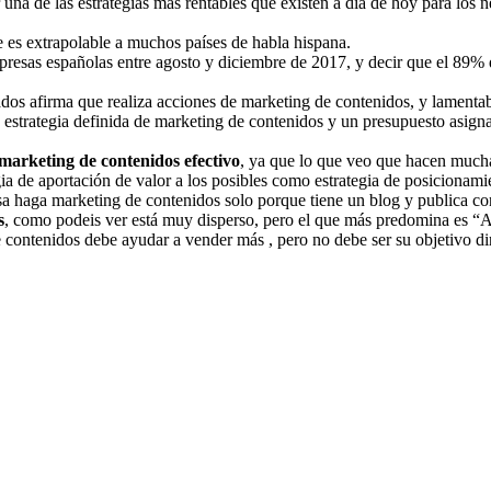
 una de las estrategias más rentables que existen a día de hoy para los 
e es extrapolable a muchos países de habla hispana.
empresas españolas entre agosto y diciembre de 2017, y decir que el 89
ados afirma que realiza acciones de marketing de contenidos, y lament
n estrategia definida de marketing de contenidos y un presupuesto asig
marketing de contenidos efectivo
, ya que lo que veo que hacen mucha
a de aportación de valor a los posibles como estrategia de posicionamie
a haga marketing de contenidos solo porque tiene un blog y publica con 
s
, como podeis ver está muy disperso, pero el que más predomina es “
e contenidos debe ayudar a vender más , pero no debe ser su objetivo di