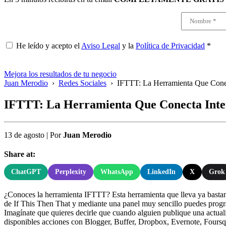
He leído y acepto el
Aviso Legal
y la
Política de Privacidad
*
Mejora los resultados de tu negocio
Juan Merodio
›
Redes Sociales
›
IFTTT: La Herramienta Que Conec
IFTTT: La Herramienta Que Conecta Inter
13 de agosto
|
Por
Juan Merodio
Share at:
ChatGPT
Perplexity
WhatsApp
LinkedIn
X
Grok
¿Conoces la herramienta IFTTT? Esta herramienta que lleva ya bastan
de If This Then That y mediante una panel muy sencillo puedes progr
Imagínate que quieres decirle que cuando alguien publique una actuali
disponibles acciones con Blogger, Buffer, Dropbox, Evernote, Foursq