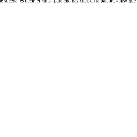
 suceda, es decir, el «this» para ello haz click en la palabra «this» que