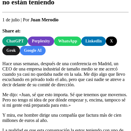
no están teniendo
1 de julio
|
Por
Juan Merodio
Share at:
ChatGPT
Perplexity
WhatsApp
LinkedIn
X
Grok
Google AI
Hace unas semanas, después de una conferencia en Madrid, un
CEO de una empresa industrial de tamaño medio se me acercó
cuando ya casi no quedaba nadie en la sala. Me dijo algo que llevo
escuchando en privado todo el año, pero que casi nadie se atreve a
decir delante de su comité de dirección.
Me dijo: «Juan, sé que esto importa. Sé que tenemos que movernos.
Pero no tengo ni idea de por dónde empezar y, encima, tampoco sé
si mi gente está preparada para esto.»
Y mira, ese hombre dirige una compañía que factura más de cien
millones de euros al año.
La realidad es que esta conversación la estoy teniendo con uno de