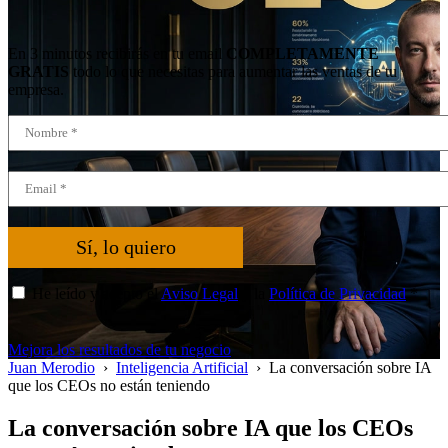
En 3 minutos recibirás en tu email
COMPLETAMENTE
GRATIS
todo lo que necesitas para aumentar las ventas de tu
empresa.
Sí, lo quiero
He leído y acepto el
Aviso Legal
y la
Política de Privacidad
*
Mejora los resultados de tu negocio
Juan Merodio
›
Inteligencia Artificial
›
La conversación sobre IA
que los CEOs no están teniendo
La conversación sobre IA que los CEOs