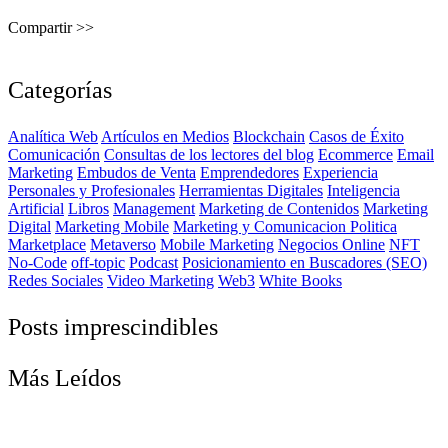
Compartir >>
Categorías
Analítica Web
Artículos en Medios
Blockchain
Casos de Éxito
Comunicación
Consultas de los lectores del blog
Ecommerce
Email
Marketing
Embudos de Venta
Emprendedores
Experiencia
Personales y Profesionales
Herramientas Digitales
Inteligencia
Artificial
Libros
Management
Marketing de Contenidos
Marketing
Digital
Marketing Mobile
Marketing y Comunicacion Politica
Marketplace
Metaverso
Mobile Marketing
Negocios Online
NFT
No-Code
off-topic
Podcast
Posicionamiento en Buscadores (SEO)
Redes Sociales
Video Marketing
Web3
White Books
Posts imprescindibles
Más Leídos