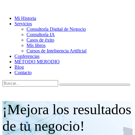
Mi Historia
Servicios
Consultoría Digital de Negocio
Consultoría IA
Casos de éxito
Mis libros
Cursos de Inteligencia Artificial
Conferencias
MÉTODO MERODIO
Blog
Contacto
¡Mejora los resultados
de tu negocio!