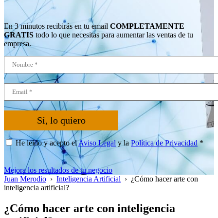
En 3 minutos recibirás en tu email
COMPLETAMENTE
GRATIS
todo lo que necesitas para aumentar las ventas de tu
empresa.
Sí, lo quiero
He leído y acepto el
Aviso Legal
y la
Política de Privacidad
*
Mejora los resultados de tu negocio
Juan Merodio
›
Inteligencia Artificial
›
¿Cómo hacer arte con
inteligencia artificial?
¿Cómo hacer arte con inteligencia