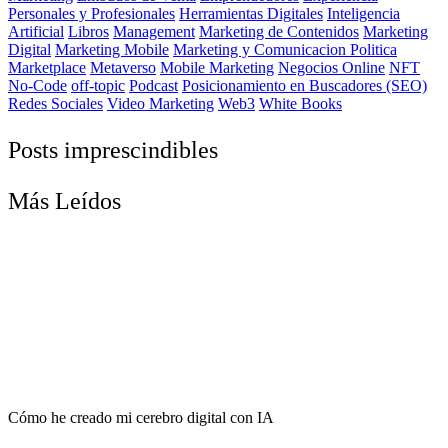
Personales y Profesionales
Herramientas Digitales
Inteligencia
Artificial
Libros
Management
Marketing de Contenidos
Marketing
Digital
Marketing Mobile
Marketing y Comunicacion Politica
Marketplace
Metaverso
Mobile Marketing
Negocios Online
NFT
No-Code
off-topic
Podcast
Posicionamiento en Buscadores (SEO)
Redes Sociales
Video Marketing
Web3
White Books
Posts imprescindibles
Más Leídos
Cómo he creado mi cerebro digital con IA