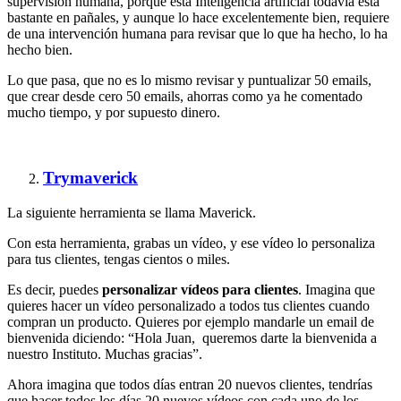
supervisión humana, porque esta Inteligencia artificial todavía está
bastante en pañales, y aunque lo hace excelentemente bien, requiere
de una intervención humana para revisar que lo que ha hecho, lo ha
hecho bien.
Lo que pasa, que no es lo mismo revisar y puntualizar 50 emails,
que crear desde cero 50 emails, ahorras como ya he comentado
mucho tiempo, y por supuesto dinero.
Trymaverick
La siguiente herramienta se llama Maverick.
Con esta herramienta, grabas un vídeo, y ese vídeo lo personaliza
para tus clientes, tengas cientos o miles.
Es decir, puedes
personalizar vídeos para clientes
. Imagina que
quieres hacer un vídeo personalizado a todos tus clientes cuando
compran un producto. Quieres por ejemplo mandarle un email de
bienvenida diciendo: “Hola Juan, queremos darte la bienvenida a
nuestro Instituto. Muchas gracias”.
Ahora imagina que todos días entran 20 nuevos clientes, tendrías
que hacer todos los días 20 nuevos vídeos con cada uno de los