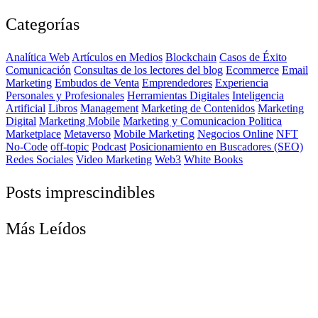
Categorías
Analítica Web
Artículos en Medios
Blockchain
Casos de Éxito
Comunicación
Consultas de los lectores del blog
Ecommerce
Email
Marketing
Embudos de Venta
Emprendedores
Experiencia
Personales y Profesionales
Herramientas Digitales
Inteligencia
Artificial
Libros
Management
Marketing de Contenidos
Marketing
Digital
Marketing Mobile
Marketing y Comunicacion Politica
Marketplace
Metaverso
Mobile Marketing
Negocios Online
NFT
No-Code
off-topic
Podcast
Posicionamiento en Buscadores (SEO)
Redes Sociales
Video Marketing
Web3
White Books
Posts imprescindibles
Más Leídos