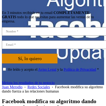
En 3 minutos recibirás en tu email
COMPLETAMENTE
GRATIS
todo lo que necesitas para aumentar las ventas de tu
empresa.
Sí, lo quiero
He leído y acepto el
Aviso Legal
y la
Política de Privacidad
*
Mejora los resultados de tu negocio
Juan Merodio
›
Redes Sociales
›
Facebook modifica su algoritmo
dando fuerza a las relaciones humanas
Facebook modifica su algoritmo dando