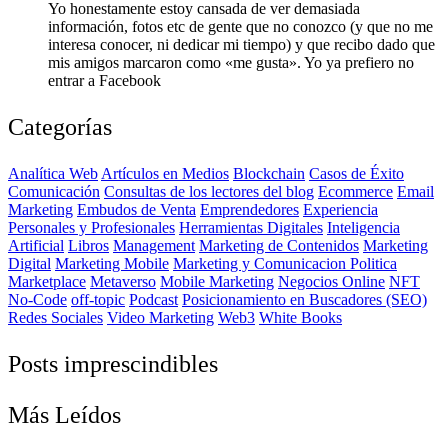
Yo honestamente estoy cansada de ver demasiada
información, fotos etc de gente que no conozco (y que no me
interesa conocer, ni dedicar mi tiempo) y que recibo dado que
mis amigos marcaron como «me gusta». Yo ya prefiero no
entrar a Facebook
Categorías
Analítica Web
Artículos en Medios
Blockchain
Casos de Éxito
Comunicación
Consultas de los lectores del blog
Ecommerce
Email
Marketing
Embudos de Venta
Emprendedores
Experiencia
Personales y Profesionales
Herramientas Digitales
Inteligencia
Artificial
Libros
Management
Marketing de Contenidos
Marketing
Digital
Marketing Mobile
Marketing y Comunicacion Politica
Marketplace
Metaverso
Mobile Marketing
Negocios Online
NFT
No-Code
off-topic
Podcast
Posicionamiento en Buscadores (SEO)
Redes Sociales
Video Marketing
Web3
White Books
Posts imprescindibles
Más Leídos