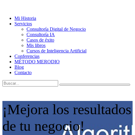
Mi Historia
Servicios
Consultoría Digital de Negocio
Consultoría IA
Casos de éxito
Mis libros
Cursos de Inteligencia Artificial
Conferencias
MÉTODO MERODIO
Blog
Contacto
¡Mejora los resultados
de tu negocio!