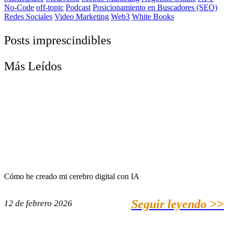
No-Code
off-topic
Podcast
Posicionamiento en Buscadores (SEO)
Redes Sociales
Video Marketing
Web3
White Books
Posts imprescindibles
Más Leídos
Cómo he creado mi cerebro digital con IA
Seguir leyendo >>
12 de febrero 2026