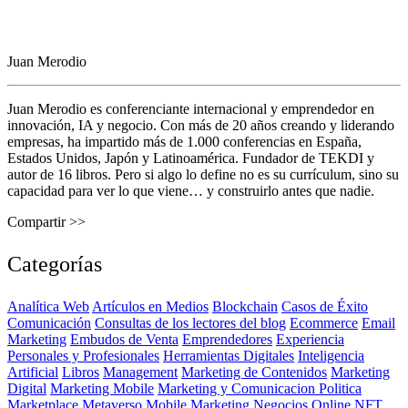
Juan Merodio
Juan Merodio es conferenciante internacional y emprendedor en
innovación, IA y negocio. Con más de 20 años creando y liderando
empresas, ha impartido más de 1.000 conferencias en España,
Estados Unidos, Japón y Latinoamérica. Fundador de TEKDI y
autor de 16 libros. Pero si algo lo define no es su currículum, sino su
capacidad para ver lo que viene… y construirlo antes que nadie.
Compartir >>
Categorías
Analítica Web
Artículos en Medios
Blockchain
Casos de Éxito
Comunicación
Consultas de los lectores del blog
Ecommerce
Email
Marketing
Embudos de Venta
Emprendedores
Experiencia
Personales y Profesionales
Herramientas Digitales
Inteligencia
Artificial
Libros
Management
Marketing de Contenidos
Marketing
Digital
Marketing Mobile
Marketing y Comunicacion Politica
Marketplace
Metaverso
Mobile Marketing
Negocios Online
NFT