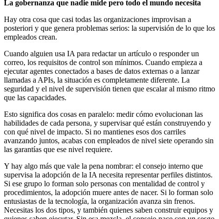
La gobernanza que nadie mide pero todo el mundo necesita
Hay otra cosa que casi todas las organizaciones improvisan a
posteriori y que genera problemas serios: la supervisión de lo que los
empleados crean.
Cuando alguien usa IA para redactar un artículo o responder un
correo, los requisitos de control son mínimos. Cuando empieza a
ejecutar agentes conectados a bases de datos externas o a lanzar
llamadas a APIs, la situación es completamente diferente. La
seguridad y el nivel de supervisión tienen que escalar al mismo ritmo
que las capacidades.
Esto significa dos cosas en paralelo: medir cómo evolucionan las
habilidades de cada persona, y supervisar qué están construyendo y
con qué nivel de impacto. Si no mantienes esos dos carriles
avanzando juntos, acabas con empleados de nivel siete operando sin
las garantías que ese nivel requiere.
Y hay algo más que vale la pena nombrar: el consejo interno que
supervisa la adopción de la IA necesita representar perfiles distintos.
Si ese grupo lo forman solo personas con mentalidad de control y
procedimientos, la adopción muere antes de nacer. Si lo forman solo
entusiastas de la tecnología, la organización avanza sin frenos.
Necesitas los dos tipos, y también quienes saben construir equipos y
quienes saben ejecutar. Sin esa mezcla, el consejo nace con un sesgo