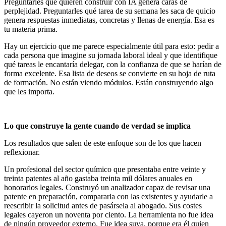
Preguntarles qué quieren construir con IA genera caras de
perplejidad. Preguntarles qué tarea de su semana les saca de quicio
genera respuestas inmediatas, concretas y llenas de energía. Esa es
tu materia prima.
Hay un ejercicio que me parece especialmente útil para esto: pedir a
cada persona que imagine su jornada laboral ideal y que identifique
qué tareas le encantaría delegar, con la confianza de que se harían de
forma excelente. Esa lista de deseos se convierte en su hoja de ruta
de formación. No están viendo módulos. Están construyendo algo
que les importa.
Lo que construye la gente cuando de verdad se implica
Los resultados que salen de este enfoque son de los que hacen
reflexionar.
Un profesional del sector químico que presentaba entre veinte y
treinta patentes al año gastaba treinta mil dólares anuales en
honorarios legales. Construyó un analizador capaz de revisar una
patente en preparación, compararla con las existentes y ayudarle a
reescribir la solicitud antes de pasársela al abogado. Sus costes
legales cayeron un noventa por ciento. La herramienta no fue idea
de ningún proveedor externo. Fue idea suya, porque era él quien