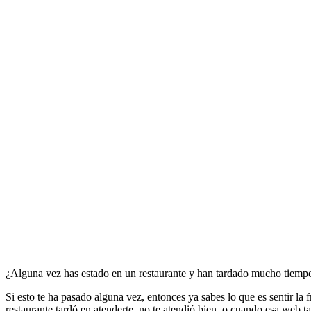
¿Alguna vez has estado en un restaurante y han tardado mucho tiempo
Si esto te ha pasado alguna vez, entonces ya sabes lo que es sentir la 
restaurante tardó en atenderte, no te atendió bien, o cuando esa web 