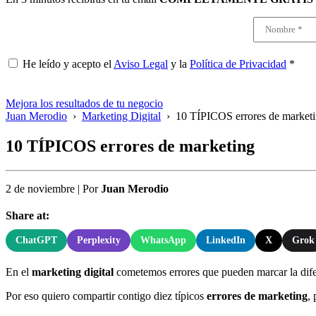
He leído y acepto el
Aviso Legal
y la
Política de Privacidad
*
Mejora los resultados de tu negocio
Juan Merodio
›
Marketing Digital
›
10 TÍPICOS errores de market
10 TÍPICOS errores de marketing
2 de noviembre
|
Por
Juan Merodio
Share at:
ChatGPT
Perplexity
WhatsApp
LinkedIn
X
Grok
En el
marketing digital
cometemos errores que pueden marcar la difere
Por eso quiero compartir contigo diez típicos
errores de marketing
,