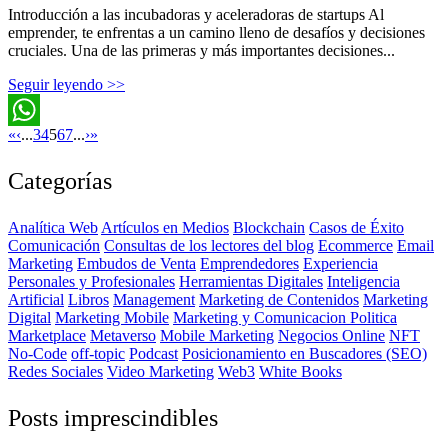
Introducción a las incubadoras y aceleradoras de startups Al
emprender, te enfrentas a un camino lleno de desafíos y decisiones
cruciales. Una de las primeras y más importantes decisiones...
Seguir leyendo >>
«
‹
...
3
4
5
6
7
...
›
»
WhatsApp
Categorías
Analítica Web
Artículos en Medios
Blockchain
Casos de Éxito
Comunicación
Consultas de los lectores del blog
Ecommerce
Email
Marketing
Embudos de Venta
Emprendedores
Experiencia
Personales y Profesionales
Herramientas Digitales
Inteligencia
Artificial
Libros
Management
Marketing de Contenidos
Marketing
Digital
Marketing Mobile
Marketing y Comunicacion Politica
Marketplace
Metaverso
Mobile Marketing
Negocios Online
NFT
No-Code
off-topic
Podcast
Posicionamiento en Buscadores (SEO)
Redes Sociales
Video Marketing
Web3
White Books
Posts imprescindibles