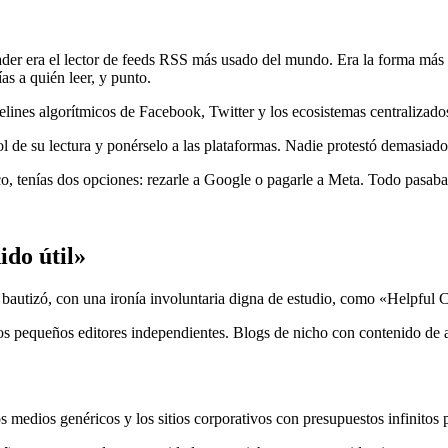
r era el lector de feeds RSS más usado del mundo. Era la forma más lim
ías a quién leer, y punto.
elines algorítmicos de Facebook, Twitter y los ecosistemas centralizad
l de su lectura y ponérselo a las plataformas. Nadie protestó demasiado. 
ico, tenías dos opciones: rezarle a Google o pagarle a Meta. Todo pasaba
ido útil»
bautizó, con una ironía involuntaria digna de estudio, como «Helpful C
os pequeños editores independientes. Blogs de nicho con contenido de al
 medios genéricos y los sitios corporativos con presupuestos infinitos