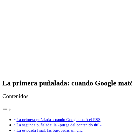
La primera puñalada: cuando Google mató
Contenidos
La primera puñalada: cuando Google mató el RSS
La segunda puñalada: la «purga del contenido útil»
La estocada final: las búsquedas sin clic