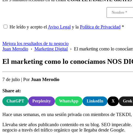
He leído y acepto el
Aviso Legal
y la
Política de Privacidad
*
Mejora los resultados de tu negocio
Juan Merodio
›
Marketing Digital
›
El marketing como lo conoc
El marketing como lo conocíamos NOS D
7 de julio
|
Por
Juan Merodio
Share at:
ChatGPT
Perplexity
WhatsApp
LinkedIn
X
Grok
Hace unas semanas, en una sesión privada con miembros de TEKDI, u
Llevaba siete años publicando contenido en su blog. SEO impecable. Pa
negocio a través del tráfico orgánico que le llegaba desde Google.