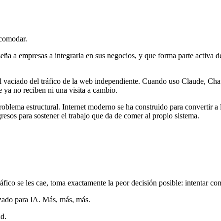
ncomodar.
nseña a empresas a integrarla en sus negocios, y que forma parte activa 
del vaciado del tráfico de la web independiente. Cuando uso Claude, Ch
 ya no reciben ni una visita a cambio.
roblema estructural. Internet moderno se ha construido para convertir a 
gresos para sostener el trabajo que da de comer al propio sistema.
áfico se les cae, toma exactamente la peor decisión posible: intentar com
zado para IA. Más, más, más.
ad.