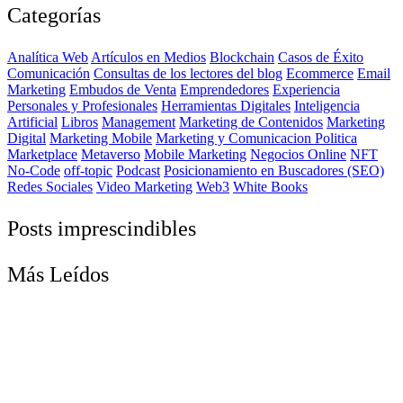
Categorías
Analítica Web
Artículos en Medios
Blockchain
Casos de Éxito
Comunicación
Consultas de los lectores del blog
Ecommerce
Email
Marketing
Embudos de Venta
Emprendedores
Experiencia
Personales y Profesionales
Herramientas Digitales
Inteligencia
Artificial
Libros
Management
Marketing de Contenidos
Marketing
Digital
Marketing Mobile
Marketing y Comunicacion Politica
Marketplace
Metaverso
Mobile Marketing
Negocios Online
NFT
No-Code
off-topic
Podcast
Posicionamiento en Buscadores (SEO)
Redes Sociales
Video Marketing
Web3
White Books
Posts imprescindibles
Más Leídos