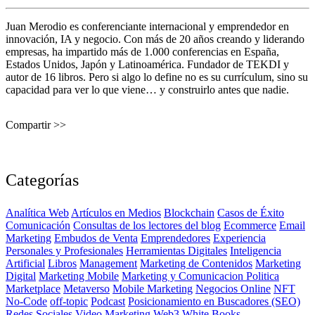
Juan Merodio es conferenciante internacional y emprendedor en
innovación, IA y negocio. Con más de 20 años creando y liderando
empresas, ha impartido más de 1.000 conferencias en España,
Estados Unidos, Japón y Latinoamérica. Fundador de TEKDI y
autor de 16 libros. Pero si algo lo define no es su currículum, sino su
capacidad para ver lo que viene… y construirlo antes que nadie.
Compartir >>
Categorías
Analítica Web
Artículos en Medios
Blockchain
Casos de Éxito
Comunicación
Consultas de los lectores del blog
Ecommerce
Email
Marketing
Embudos de Venta
Emprendedores
Experiencia
Personales y Profesionales
Herramientas Digitales
Inteligencia
Artificial
Libros
Management
Marketing de Contenidos
Marketing
Digital
Marketing Mobile
Marketing y Comunicacion Politica
Marketplace
Metaverso
Mobile Marketing
Negocios Online
NFT
No-Code
off-topic
Podcast
Posicionamiento en Buscadores (SEO)
Redes Sociales
Video Marketing
Web3
White Books