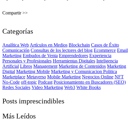
Compartir >>
Categorías
Analítica Web
Artículos en Medios
Blockchain
Casos de Éxito
Comunicación
Consultas de los lectores del blog
Ecommerce
Email
Marketing
Embudos de Venta
Emprendedores
Experiencia
Personales y Profesionales
Herramientas Digitales
Inteligencia
Artificial
Libros
Management
Marketing de Contenidos
Marketing
Digital
Marketing Mobile
Marketing y Comunicacion Politica
Marketplace
Metaverso
Mobile Marketing
Negocios Online
NFT
No-Code
off-topic
Podcast
Posicionamiento en Buscadores (SEO)
Redes Sociales
Video Marketing
Web3
White Books
Posts imprescindibles
Más Leídos