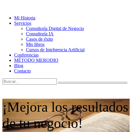
Mi Historia
Servicios
Consultoría Digital de Negocio
Consultoría IA
Casos de éxito
Mis libros
Cursos de Inteligencia Artificial
Conferencias
MÉTODO MERODIO
Blog
Contacto
¡Mejora los resultados
de tu negocio!