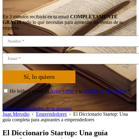
En 3 minutos recibirás en tu email
COMPLETAMENTE
GRATIS
todo lo que necesitas para aumentar las ventas de tu
empresa.
Sí, lo quiero
He leído y acepto el
Aviso Legal
y la
Política de Privacidad
*
Mejora los resultados de tu negocio
Juan Merodio
›
Emprendedores
›
El Diccionario Startup: Una
guía completa para aspirantes a emprendedores
El Diccionario Startup: Una guía