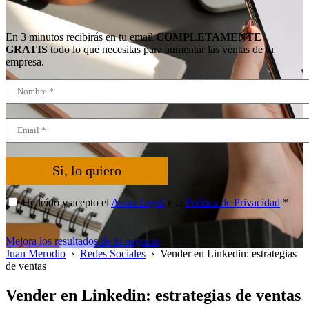
En 3 minutos recibirás en tu email
COMPLETAMENTE
GRATIS
todo lo que necesitas para aumentar las ventas de tu
empresa.
Sí, lo quiero
He leído y acepto el
Aviso Legal
y la
Política de Privacidad
*
Mejora los resultados de tu negocio
Juan Merodio
›
Redes Sociales
›
Vender en Linkedin: estrategias
de ventas
Vender en Linkedin: estrategias de ventas