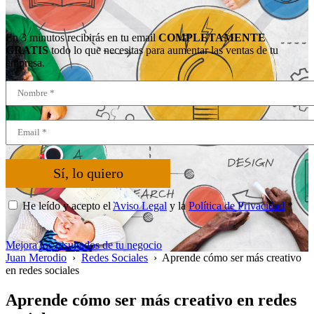
En 3 minutos recibirás en tu email
COMPLETAMENTE
GRATIS
todo lo que necesitas para aumentar las ventas de tu
empresa.
Sí, lo quiero
He leído y acepto el
Aviso Legal
y la
Política de Privacidad
*
Mejora los resultados de tu negocio
Juan Merodio
›
Redes Sociales
›
Aprende cómo ser más creativo
en redes sociales
Aprende cómo ser más creativo en redes