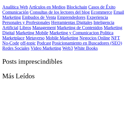
Analítica Web
Artículos en Medios
Blockchain
Casos de Éxito
Comunicación
Consultas de los lectores del blog
Ecommerce
Email
Marketing
Embudos de Venta
Emprendedores
Experiencia
Personales y Profesionales
Herramientas Digitales
Inteligencia
Artificial
Libros
Management
Marketing de Contenidos
Marketing
Digital
Marketing Mobile
Marketing y Comunicacion Politica
Marketplace
Metaverso
Mobile Marketing
Negocios Online
NFT
No-Code
off-topic
Podcast
Posicionamiento en Buscadores (SEO)
Redes Sociales
Video Marketing
Web3
White Books
Posts imprescindibles
Más Leídos