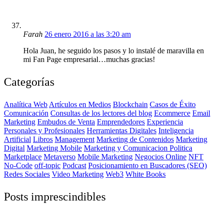
Farah
26 enero 2016 a las 3:20 am
Hola Juan, he seguido los pasos y lo instalé de maravilla en
mi Fan Page empresarial…muchas gracias!
Categorías
Analítica Web
Artículos en Medios
Blockchain
Casos de Éxito
Comunicación
Consultas de los lectores del blog
Ecommerce
Email
Marketing
Embudos de Venta
Emprendedores
Experiencia
Personales y Profesionales
Herramientas Digitales
Inteligencia
Artificial
Libros
Management
Marketing de Contenidos
Marketing
Digital
Marketing Mobile
Marketing y Comunicacion Politica
Marketplace
Metaverso
Mobile Marketing
Negocios Online
NFT
No-Code
off-topic
Podcast
Posicionamiento en Buscadores (SEO)
Redes Sociales
Video Marketing
Web3
White Books
Posts imprescindibles