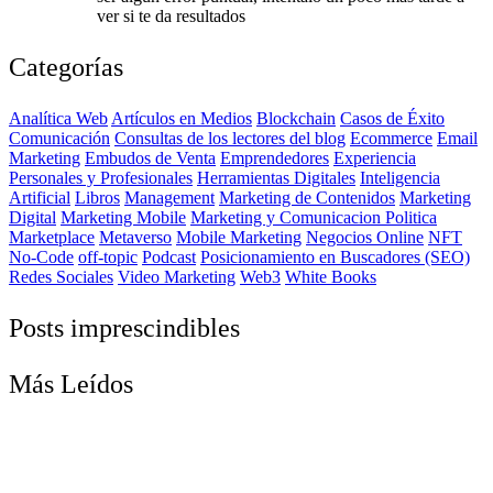
ver si te da resultados
Categorías
Analítica Web
Artículos en Medios
Blockchain
Casos de Éxito
Comunicación
Consultas de los lectores del blog
Ecommerce
Email
Marketing
Embudos de Venta
Emprendedores
Experiencia
Personales y Profesionales
Herramientas Digitales
Inteligencia
Artificial
Libros
Management
Marketing de Contenidos
Marketing
Digital
Marketing Mobile
Marketing y Comunicacion Politica
Marketplace
Metaverso
Mobile Marketing
Negocios Online
NFT
No-Code
off-topic
Podcast
Posicionamiento en Buscadores (SEO)
Redes Sociales
Video Marketing
Web3
White Books
Posts imprescindibles
Más Leídos