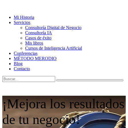
Mi Historia
Servicios
Consultoría Digital de Negocio
Consultoría IA
Casos de éxito
Mis libros
Cursos de Inteligencia Artificial
Conferencias
MÉTODO MERODIO
Blog
Contacto
¡Mejora los resultados
de tu negocio!