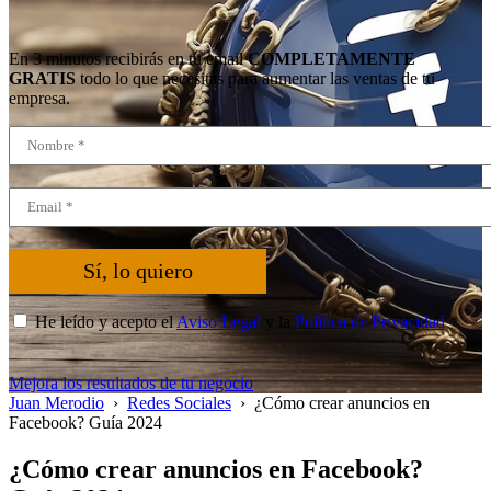
En 3 minutos recibirás en tu email
COMPLETAMENTE
GRATIS
todo lo que necesitas para aumentar las ventas de tu
empresa.
Sí, lo quiero
He leído y acepto el
Aviso Legal
y la
Política de Privacidad
*
Mejora los resultados de tu negocio
Juan Merodio
›
Redes Sociales
›
¿Cómo crear anuncios en
Facebook? Guía 2024
¿Cómo crear anuncios en Facebook?