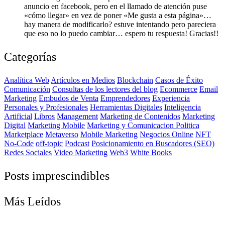
anuncio en facebook, pero en el llamado de atención puse
«cómo llegar» en vez de poner «Me gusta a esta página»…
hay manera de modificarlo? estuve intentando pero pareciera
que eso no lo puedo cambiar… espero tu respuesta! Gracias!!
Categorías
Analítica Web
Artículos en Medios
Blockchain
Casos de Éxito
Comunicación
Consultas de los lectores del blog
Ecommerce
Email
Marketing
Embudos de Venta
Emprendedores
Experiencia
Personales y Profesionales
Herramientas Digitales
Inteligencia
Artificial
Libros
Management
Marketing de Contenidos
Marketing
Digital
Marketing Mobile
Marketing y Comunicacion Politica
Marketplace
Metaverso
Mobile Marketing
Negocios Online
NFT
No-Code
off-topic
Podcast
Posicionamiento en Buscadores (SEO)
Redes Sociales
Video Marketing
Web3
White Books
Posts imprescindibles
Más Leídos