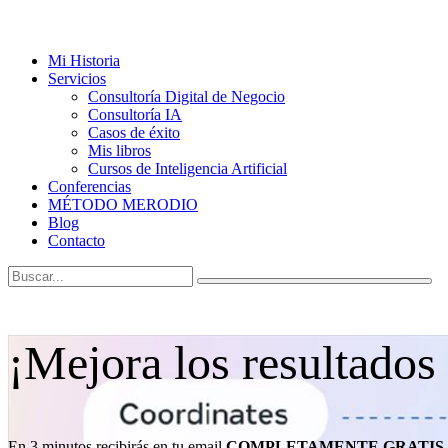
Mi Historia
Servicios
Consultoría Digital de Negocio
Consultoría IA
Casos de éxito
Mis libros
Cursos de Inteligencia Artificial
Conferencias
MÉTODO MERODIO
Blog
Contacto
¡Mejora los resultados
En 3 minutos recibirás en tu email
COMPLETAMENTE GRATIS