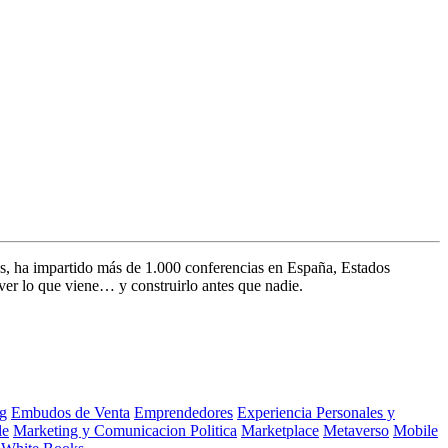
s, ha impartido más de 1.000 conferencias en España, Estados
ver lo que viene… y construirlo antes que nadie.
g
Embudos de Venta
Emprendedores
Experiencia Personales y
le
Marketing y Comunicacion Politica
Marketplace
Metaverso
Mobile