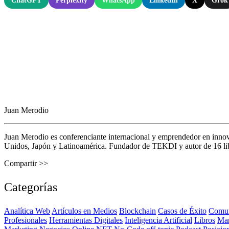
ChatGPT
Perplexity
WhatsApp
LinkedIn
X
Grok
Juan Merodio
Juan Merodio es conferenciante internacional y emprendedor en inno
Unidos, Japón y Latinoamérica. Fundador de TEKDI y autor de 16 libro
Compartir >>
Categorías
Analítica Web
Artículos en Medios
Blockchain
Casos de Éxito
Comun
Profesionales
Herramientas Digitales
Inteligencia Artificial
Libros
Ma