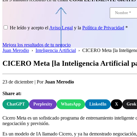
He leído y acepto el
Aviso Legal
y la
Política de Privacidad
*
Mejora los resultados de tu negocio
Juan Merodio
›
Inteligencia Artificial
›
CICERO Meta [la Inteligencia
CICERO Meta [la Inteligencia Artificial p
23 de diciembre
|
Por
Juan Merodio
Share at:
ChatGPT
Perplexity
WhatsApp
LinkedIn
X
Grok
Cicero Meta es un sofisticado programa de entrenamiento inteligente que
negociación y previsión.
Es un modelo de IA llamado Cicero, y ya ha demostrado negociación, e