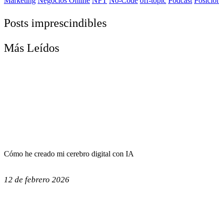
Marketing
Negocios Online
NFT
No-Code
off-topic
Podcast
Posicio
Posts imprescindibles
Más Leídos
Cómo he creado mi cerebro digital con IA
12 de febrero 2026