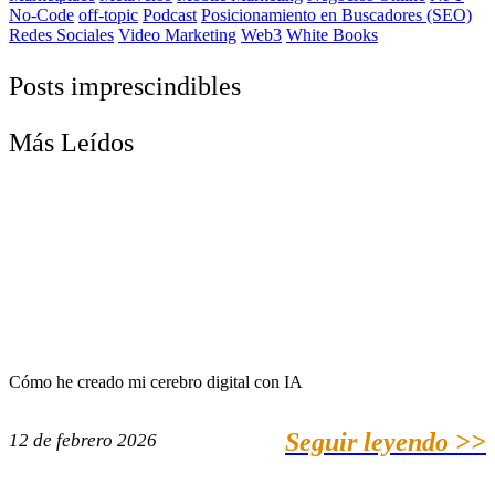
No-Code
off-topic
Podcast
Posicionamiento en Buscadores (SEO)
Redes Sociales
Video Marketing
Web3
White Books
Posts imprescindibles
Más Leídos
Cómo he creado mi cerebro digital con IA
Seguir leyendo >>
12 de febrero 2026