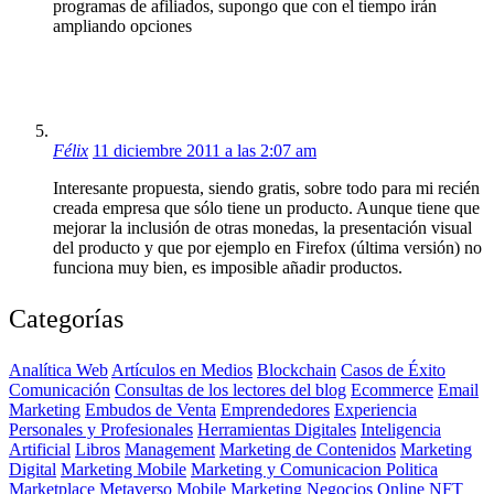
programas de afiliados, supongo que con el tiempo irán
ampliando opciones
Félix
11 diciembre 2011 a las 2:07 am
Interesante propuesta, siendo gratis, sobre todo para mi recién
creada empresa que sólo tiene un producto. Aunque tiene que
mejorar la inclusión de otras monedas, la presentación visual
del producto y que por ejemplo en Firefox (última versión) no
funciona muy bien, es imposible añadir productos.
Categorías
Analítica Web
Artículos en Medios
Blockchain
Casos de Éxito
Comunicación
Consultas de los lectores del blog
Ecommerce
Email
Marketing
Embudos de Venta
Emprendedores
Experiencia
Personales y Profesionales
Herramientas Digitales
Inteligencia
Artificial
Libros
Management
Marketing de Contenidos
Marketing
Digital
Marketing Mobile
Marketing y Comunicacion Politica
Marketplace
Metaverso
Mobile Marketing
Negocios Online
NFT