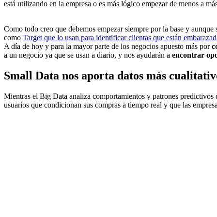
está utilizando en la empresa o es más lógico empezar de menos a má
Como todo creo que debemos empezar siempre por la base y aunque se 
como
Target que lo usan para identificar clientas que están embarazad
A día de hoy y para la mayor parte de los negocios apuesto más por
c
a un negocio ya que se usan a diario, y nos ayudarán a
encontrar op
Small Data nos aporta datos más cualitati
Mientras el Big Data analiza comportamientos y patrones predictivos 
usuarios que condicionan sus compras a tiempo real y que las empresa 