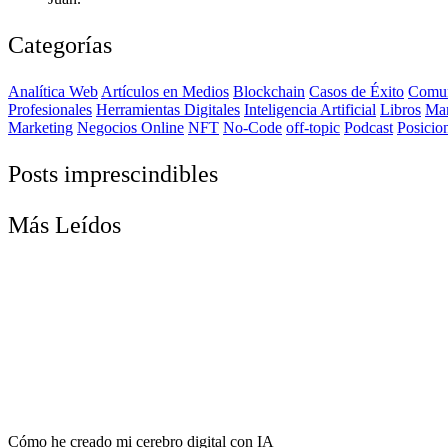
Categorías
Analítica Web
Artículos en Medios
Blockchain
Casos de Éxito
Comun
Profesionales
Herramientas Digitales
Inteligencia Artificial
Libros
Ma
Marketing
Negocios Online
NFT
No-Code
off-topic
Podcast
Posicio
Posts imprescindibles
Más Leídos
Cómo he creado mi cerebro digital con IA