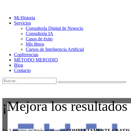
Mi Historia
Servicios
Consultoría Digital de Negocio
Consultoría IA
Casos de éxito
Mis libros
Cursos de Inteligencia Artificial
Conferencias
MÉTODO MERODIO
Blog
Contacto
¡Mejora los resultados
En 3 minutos recibirás en tu email
COMPLETAMENTE GRATIS