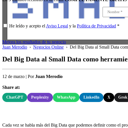
He leído y acepto el
Aviso Legal
y la
Política de Privacidad
*
Mejora los resultados de tu negocio
Juan Merodio
›
Negocios Online
›
Del Big Data al Small Data com
Del Big Data al Small Data como herrami
12 de marzo
|
Por
Juan Merodio
Share at:
ChatGPT
Perplexity
WhatsApp
LinkedIn
X
Grok
Cada vez se habla más del Big Data que podemos definir como el proce