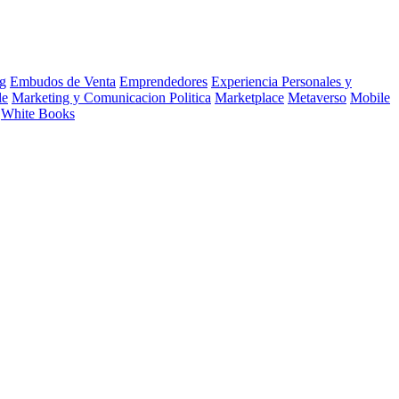
g
Embudos de Venta
Emprendedores
Experiencia Personales y
le
Marketing y Comunicacion Politica
Marketplace
Metaverso
Mobile
White Books