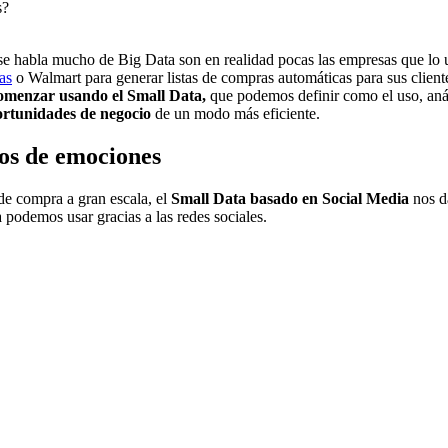
s?
habla mucho de Big Data son en realidad pocas las empresas que lo uti
as
o Walmart para generar listas de compras automáticas para sus client
omenzar usando el Small Data,
que podemos definir como el uso, anál
ortunidades de negocio
de un modo más eficiente.
vos de emociones
de compra a gran escala, el
Small Data basado en Social Media
nos da
podemos usar gracias a las redes sociales.