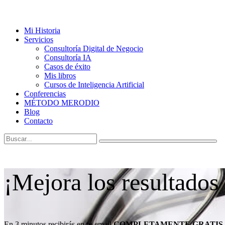
Mi Historia
Servicios
Consultoría Digital de Negocio
Consultoría IA
Casos de éxito
Mis libros
Cursos de Inteligencia Artificial
Conferencias
MÉTODO MERODIO
Blog
Contacto
¡Mejora los resultados
En 3 minutos recibirás en tu email
COMPLETAMENTE GRATIS