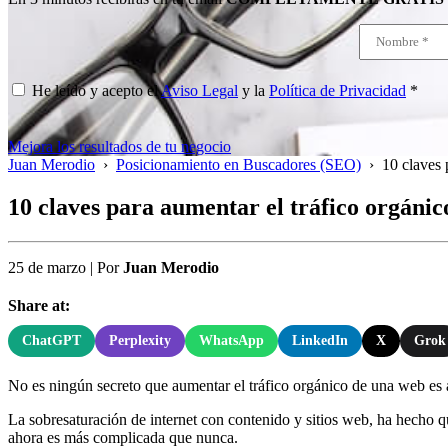
He leído y acepto el
Aviso Legal
y la
Política de Privacidad
*
Mejora los resultados de tu negocio
Juan Merodio
›
Posicionamiento en Buscadores (SEO)
›
10 claves 
10 claves para aumentar el tráfico orgáni
25 de marzo
|
Por
Juan Merodio
Share at:
ChatGPT
Perplexity
WhatsApp
LinkedIn
X
Grok
No es ningún secreto que aumentar el tráfico orgánico de una web es al
La sobresaturación de internet con contenido y sitios web, ha hecho que 
ahora es más complicada que nunca.