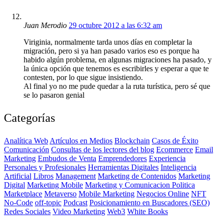
Juan Merodio
29 octubre 2012 a las 6:32 am
Viriginia, normalmente tarda unos días en completar la
migración, pero si ya han pasado varios eso es porque ha
habido algún problema, en algunas migraciones ha pasado, y
la única opción que tenemos es escribirles y esperar a que te
contesten, por lo que sigue insistiendo.
Al final yo no me pude quedar a la ruta turística, pero sé que
se lo pasaron genial
Categorías
Analítica Web
Artículos en Medios
Blockchain
Casos de Éxito
Comunicación
Consultas de los lectores del blog
Ecommerce
Email
Marketing
Embudos de Venta
Emprendedores
Experiencia
Personales y Profesionales
Herramientas Digitales
Inteligencia
Artificial
Libros
Management
Marketing de Contenidos
Marketing
Digital
Marketing Mobile
Marketing y Comunicacion Politica
Marketplace
Metaverso
Mobile Marketing
Negocios Online
NFT
No-Code
off-topic
Podcast
Posicionamiento en Buscadores (SEO)
Redes Sociales
Video Marketing
Web3
White Books