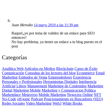
Juan Merodio
14 mayo 2010 a las 11:39 am
Raquel,¿es por tema de validez de un enlace para SEO
entonces?
No hay problema, ya tienes un enlace a tu blog puesto en el
post
Categorías
Analítica Web
Artículos en Medios
Blockchain
Casos de Éxito
Comunicación
Consultas de los lectores del blog
Ecommerce
Email
Marketing
Embudos de Venta
Emprendedores
Experiencia
Personales y Profesionales
Herramientas Digitales
Inteligencia
Artificial
Libros
Management
Marketing de Contenidos
Marketing
Digital
Marketing Mobile
Marketing y Comunicacion Politica
Marketplace
Metaverso
Mobile Marketing
Negocios Online
NFT
No-Code
off-topic
Podcast
Posicionamiento en Buscadores (SEO)
Redes Sociales
Video Marketing
Web3
White Books