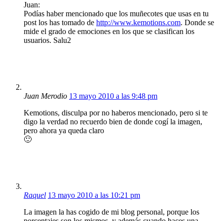
Juan:
Podías haber mencionado que los muñecotes que usas en tu
post los has tomado de
http://www.kemotions.com
. Donde se
mide el grado de emociones en los que se clasifican los
usuarios. Salu2
Juan Merodio
13 mayo 2010 a las 9:48 pm
Kemotions, disculpa por no haberos mencionado, pero si te
digo la verdad no recuerdo bien de donde cogí la imagen,
pero ahora ya queda claro
🙂
Raquel
13 mayo 2010 a las 10:21 pm
La imagen la has cogido de mi blog personal, porque los
porcentajes son los mismos, y además cuando haces una