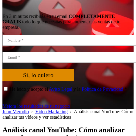
En 3 minutos recibirás en tu email
COMPLETAMENTE
GRATIS
todo lo que necesitas para aumentar las ventas de tu
empresa.
Sí, lo quiero
He leído y acepto el
Aviso Legal
y la
Política de Privacidad
*
Mejora los resultados de tu negocio
Juan Merodio
›
Video Marketing
›
Análisis canal YouTube: Cómo
analizar tus vídeos y ver estadísticas
Análisis canal YouTube: Cómo analizar