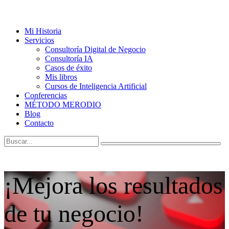
Mi Historia
Servicios
Consultoría Digital de Negocio
Consultoría IA
Casos de éxito
Mis libros
Cursos de Inteligencia Artificial
Conferencias
MÉTODO MERODIO
Blog
Contacto
¡Mejora los resultados
de tu negocio!