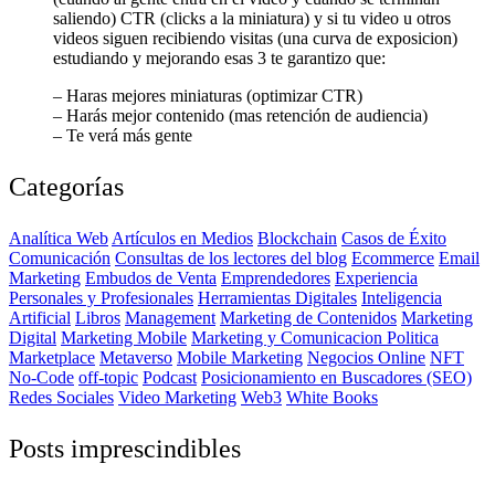
saliendo) CTR (clicks a la miniatura) y si tu video u otros
videos siguen recibiendo visitas (una curva de exposicion)
estudiando y mejorando esas 3 te garantizo que:
– Haras mejores miniaturas (optimizar CTR)
– Harás mejor contenido (mas retención de audiencia)
– Te verá más gente
Categorías
Analítica Web
Artículos en Medios
Blockchain
Casos de Éxito
Comunicación
Consultas de los lectores del blog
Ecommerce
Email
Marketing
Embudos de Venta
Emprendedores
Experiencia
Personales y Profesionales
Herramientas Digitales
Inteligencia
Artificial
Libros
Management
Marketing de Contenidos
Marketing
Digital
Marketing Mobile
Marketing y Comunicacion Politica
Marketplace
Metaverso
Mobile Marketing
Negocios Online
NFT
No-Code
off-topic
Podcast
Posicionamiento en Buscadores (SEO)
Redes Sociales
Video Marketing
Web3
White Books
Posts imprescindibles