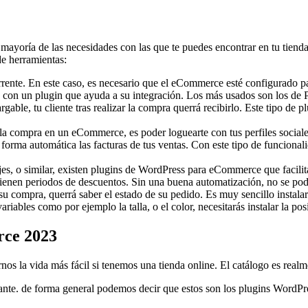
ayoría de las necesidades con las que te puedes encontrar en tu tienda o
de herramientas:
currente. En este caso, es necesario que el eCommerce esté configurado p
con un plugin que ayuda a su integración. Los más usados son los de P
gable, tu cliente tras realizar la compra querrá recibirlo. Este tipo de 
 la compra en un eCommerce, es poder loguearte con tus perfiles sociales 
orma automática las facturas de tus ventas. Con este tipo de funcionalid
ajes, o similar, existen plugins de WordPress para eCommerce que facili
tienen periodos de descuentos. Sin una buena automatización, no se podr
su compra, querrá saber el estado de su pedido. Es muy sencillo instalar
ariables como por ejemplo la talla, o el color, necesitarás instalar la pos
rce 2023
nos la vida más fácil si tenemos una tienda online. El catálogo es real
tante. de forma general podemos decir que estos son los plugins Word