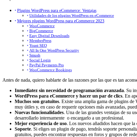
Plugins WordPress para eCommerce: Ventajas
Utilidades de los plugins WordPress en eCommerce
Mejores plugins WordPress para eCommerce 2023
WooCommerce
BigCommerce
Easy Digital Downloads
MemberPress
Yoast SEO
All In One WordPress Security
Smush
Social Login
PayPal Payments Pro
WooCommerce Bookings
Antes de nada, quiero hablarte de las razones por las que es tan aco
Inmediatez sin necesidad de programación avanzada
. Su i
WordPress para eCommerce y hacer un par de clics
. En ap
Muchos son gratuitos
. Existe una amplia gama de plugins de 
muy útiles y, en caso de requerir opciones más avanzadas, pued
Nuevas funcionalidades
. Una de las grandes ventajas de su us
desarrollarlo internamente o encargarlo a un profesional.
Mejor experiencia de uso
. Los nuevos añadidos hacen que la e
Soporte
. Si eliges un plugin de pago, tendrás soporte personali
gratuitos, puedes encontrar respuestas en foros y grupos de rede