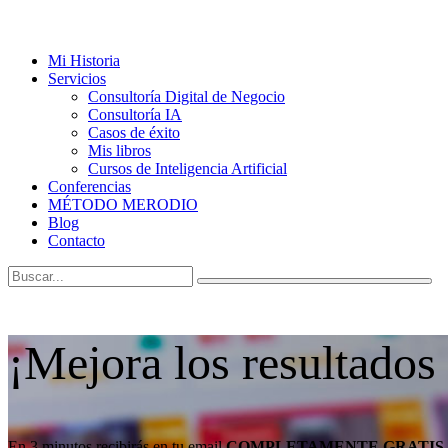
Mi Historia
Servicios
Consultoría Digital de Negocio
Consultoría IA
Casos de éxito
Mis libros
Cursos de Inteligencia Artificial
Conferencias
MÉTODO MERODIO
Blog
Contacto
¡Mejora los resultados
En 3 minutos recibirás en tu email
COMPLETAMENTE GRATIS