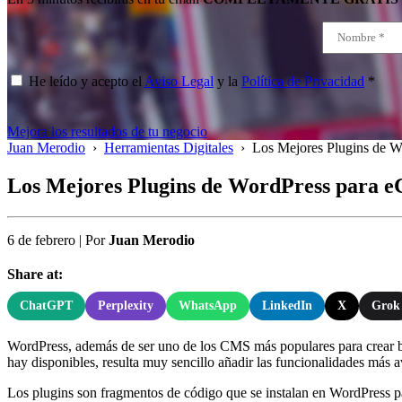
He leído y acepto el
Aviso Legal
y la
Política de Privacidad
*
Mejora los resultados de tu negocio
Juan Merodio
›
Herramientas Digitales
›
Los Mejores Plugins de 
Los Mejores Plugins de WordPress para 
6 de febrero
|
Por
Juan Merodio
Share at:
ChatGPT
Perplexity
WhatsApp
LinkedIn
X
Grok
WordPress, además de ser uno de los CMS más populares para crear bl
hay disponibles, resulta muy sencillo añadir las funcionalidades más
Los plugins son fragmentos de código que se instalan en WordPress par