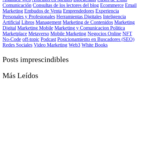
Comunicación
Consultas de los lectores del blog
Ecommerce
Email
Marketing
Embudos de Venta
Emprendedores
Experiencia
Personales y Profesionales
Herramientas Digitales
Inteligencia
Artificial
Libros
Management
Marketing de Contenidos
Marketing
Digital
Marketing Mobile
Marketing y Comunicacion Politica
Marketplace
Metaverso
Mobile Marketing
Negocios Online
NFT
No-Code
off-topic
Podcast
Posicionamiento en Buscadores (SEO)
Redes Sociales
Video Marketing
Web3
White Books
Posts imprescindibles
Más Leídos