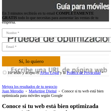
En 3 minutos recibirás en tu email
COMPLETAMENTE
GRATIS
todo lo que necesitas para aumentar las ventas de tu
empresa.
Sí, lo quiero
He leído y acepto el
Aviso Legal
y la
Política de Privacidad
*
Mejora los resultados de tu negocio
Juan Merodio
›
Marketing Digital
›
Conoce si tu web está bien
optimizada para móviles según Google
Conoce si tu web está bien optimizada