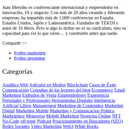
Juan Merodio es conferenciante internacional y emprendedor en
innovación, IA y negocio. Con más de 20 años creando y liderando
empresas, ha impartido más de 1.000 conferencias en España,
Estados Unidos, Japón y Latinoamérica. Fundador de TEKDI y
autor de 16 libros. Pero si algo lo define no es su currículum, sino su
capacidad para ver lo que viene… y construirlo antes que nadie.
Compartir >>
#video marketing
#video streaming
Categorías
Analítica Web
Artículos en Medios
Blockchain
Casos de Éxito
Comunicación
Consultas de los lectores del blog
Ecommerce
Email
Marketing
Embudos de Venta
Emprendedores
Experiencia
Personales y Profesionales
Herramientas Digitales
Inteligencia
Artificial
Libros
Management
Marketing de Contenidos
Marketing
Digital
Marketing Mobile
Marketing y Comunicacion Politica
Marketplace
Metaverso
Mobile Marketing
Negocios Online
NFT
No-Code
off-topic
Podcast
Posicionamiento en Buscadores (SEO)
Redes Sociales
Video Marketing
Web3
White Books