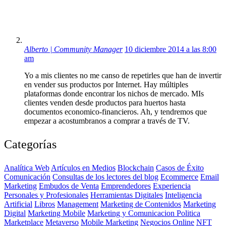
Alberto | Community Manager
10 diciembre 2014 a las 8:00
am
Yo a mis clientes no me canso de repetirles que han de invertir
en vender sus productos por Internet. Hay múltiples
plataformas donde encontrar los nichos de mercado. MIs
clientes venden desde productos para huertos hasta
documentos economico-financieros. Ah, y tendremos que
empezar a acostumbranos a comprar a través de TV.
Categorías
Analítica Web
Artículos en Medios
Blockchain
Casos de Éxito
Comunicación
Consultas de los lectores del blog
Ecommerce
Email
Marketing
Embudos de Venta
Emprendedores
Experiencia
Personales y Profesionales
Herramientas Digitales
Inteligencia
Artificial
Libros
Management
Marketing de Contenidos
Marketing
Digital
Marketing Mobile
Marketing y Comunicacion Politica
Marketplace
Metaverso
Mobile Marketing
Negocios Online
NFT